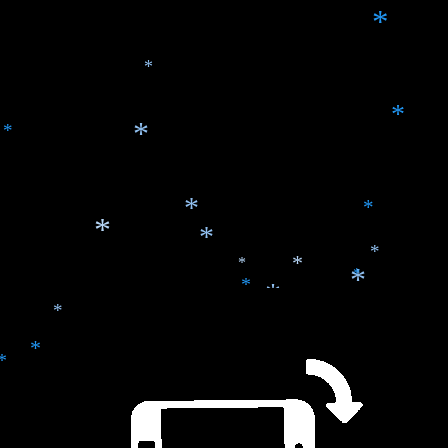
*
*
*
*
*
*
*
*
*
*
*
*
*
*
*
*
*
*
*
*
*
*
*
*
*
*
*
*
*
*