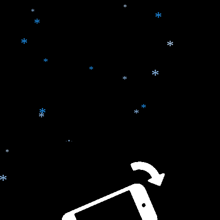
*
*
*
*
*
*
*
*
*
*
*
*
*
*
*
*
*
*
*
*
*
*
*
*
*
*
*